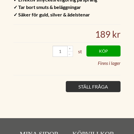
✓ Tar bort smuts & beläggningar
✓ Säker för guld, silver & ädelstenar
189 kr
st
KÖP
Finns i lager
STÄLL FRÅGA
MINA SIDOR
KÖPVILLKOR