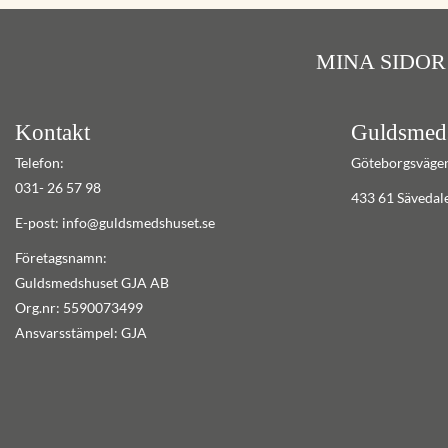
MINA SIDOR
Kontakt
Guldsmed
Telefon:
Göteborgsväge
031- 26 57 98
433 61 Sävedal
E-post: info@guldsmedshuset.se
Företagsnamn:
Guldsmedshuset GJA AB
Org.nr: 5590073499
Ansvarsstämpel: GJA