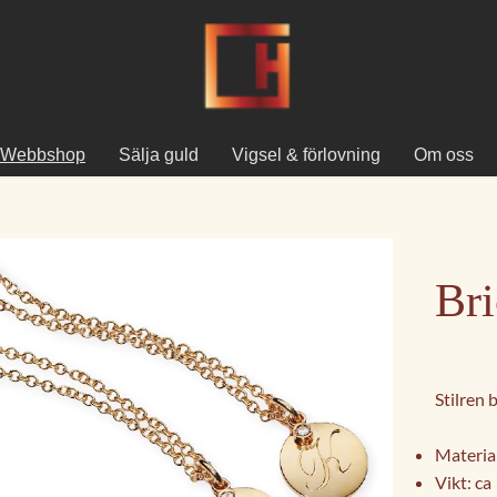
Webbshop
Sälja guld
Vigsel & förlovning
Om oss
Bri
Stilren 
Materia
Vikt: ca