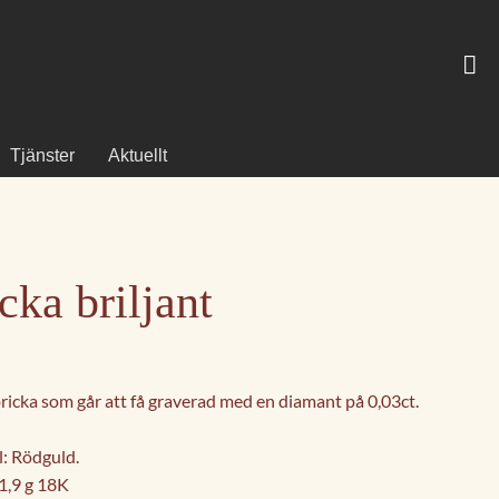
Tjänster
Aktuellt
cka briljant
bricka som går att få graverad med en diamant på 0,03ct.
l: Rödguld.
 1,9 g 18K