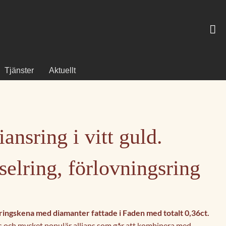
Tjänster
Aktuellt
iansring i vitt guld.
selring, förlovningsring
ringskena med diamanter fattade i Faden med totalt 0,36ct.
ös och mycket populär allians som går att kombinera med