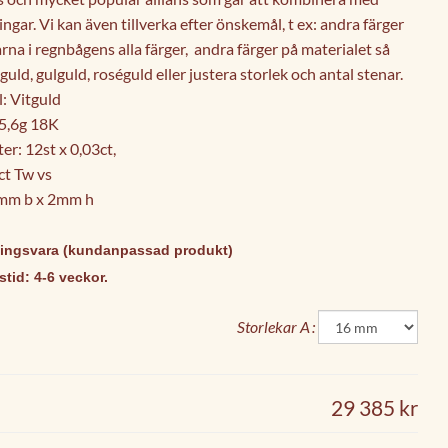
ngar. Vi kan även tillverka efter önskemål, t ex: andra färger
rna i regnbågens alla färger, andra färger på materialet så
uld, gulguld, roséguld eller justera storlek och antal stenar.
: Vitguld
 5,6g 18K
r: 12st x 0,03ct,
ct Tw vs
mm b x 2mm h
ningsvara (kundanpassad produkt)
tid: 4-6 veckor.
Storlekar A
29 385 kr