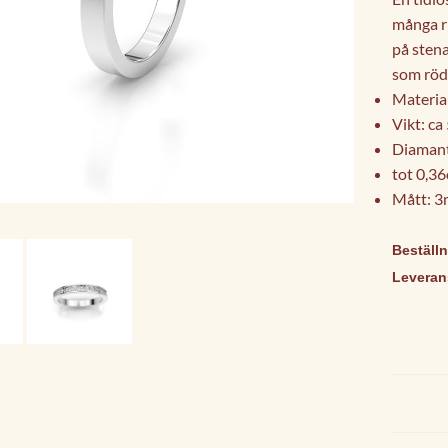
många ri
på stena
som rödg
Material
Vikt: ca
Diamante
tot 0,36
Mått: 3
Beställ
Leverans