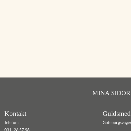
MINA SIDOR
Kontakt
Guldsmed
Telefon:
Göteborgsväge
031- 26 57 98