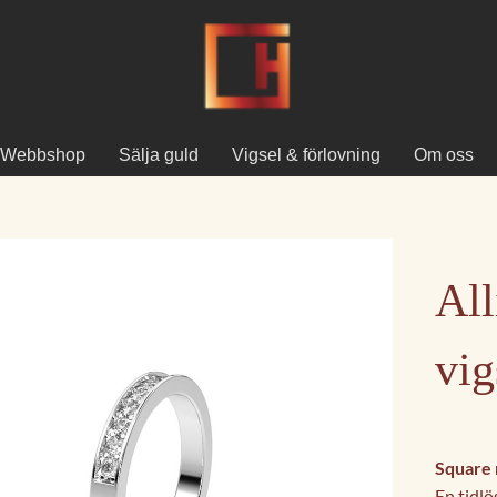
Webbshop
Sälja guld
Vigsel & förlovning
Om oss
All
vig
Square 
En tidl