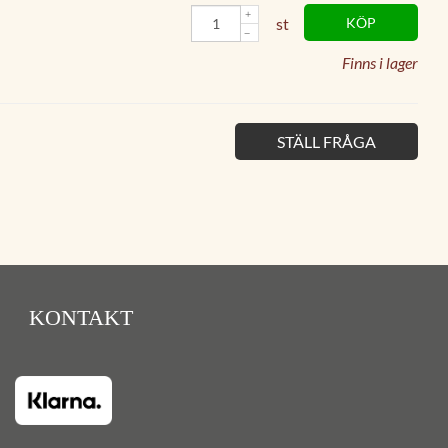
st
KÖP
Finns i lager
STÄLL FRÅGA
KONTAKT