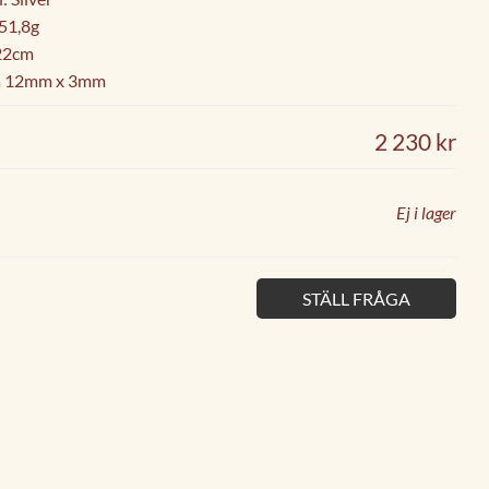
 51,8g
22cm
ca 12mm x 3mm
2 230 kr
Ej i lager
STÄLL FRÅGA