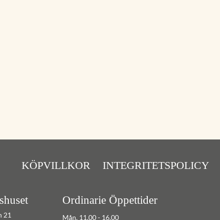
KÖPVILLKOR
INTEGRITETSPOLICY
shuset
Ordinarie Öppettider
n 21
Mån. 11,00 - 16.00