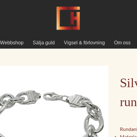
Webbshop
Sälja guld
Vigsel & förlovning
Om oss
Sil
ru
Rundank
Material