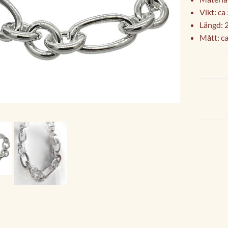
Vikt: ca
Längd: 
Mått: 