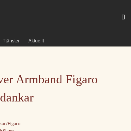
Tjänster
Aktuellt
ver Armband Figaro
ndankar
ar/Figaro
: Silver