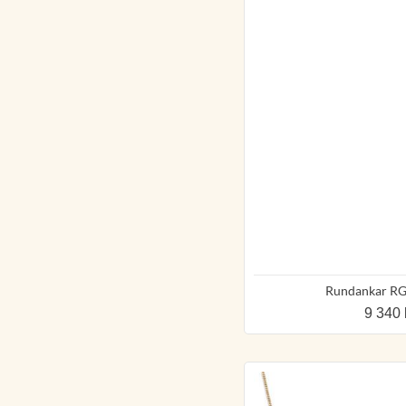
Rundankar R
9 340 