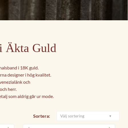
i Äkta Guld
halsband i 18K guld.
rna designer i hög kvalitet.
 venezialänk och
och herr.
detalj som aldrig går ur mode.
Sortera:
Välj sortering