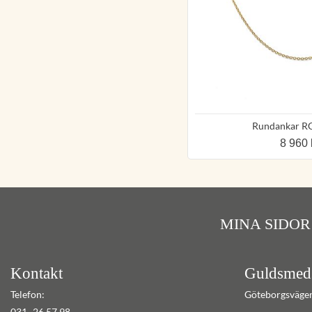
Rundankar R
8 960 
MINA SIDOR
Kontakt
Guldsmed
Telefon:
Göteborgsväge
031- 26 57 98