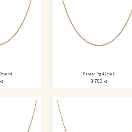
50cm M
Pansar Rg 42cm L
kr
8 700 kr