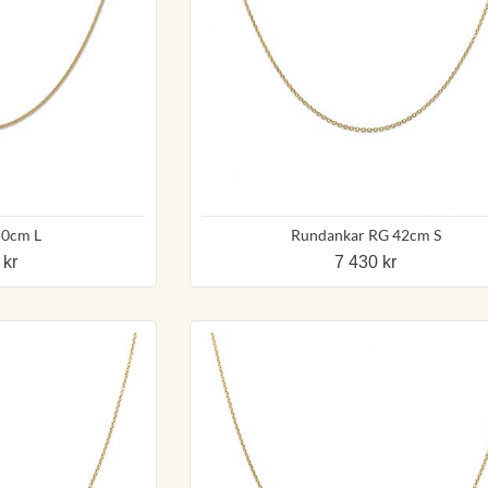
50cm L
Rundankar RG 42cm S
 kr
7 430 kr