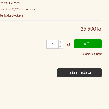
r: ca 12 mm
r: tot 0,23 ct Tw vvs
de bakstycken
25 900 kr
st
KÖP
Finns i lager
STÄLL FRÅGA