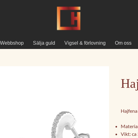
Webbshop
Sälja guld
Vigsel & förlovning
Om oss
Haj
Hajfena
Material
Vikt: ca