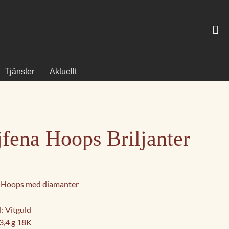
Tjänster
Aktuellt
fena Hoops Briljanter
 Hoops med diamanter
: Vitguld
 3,4 g 18K