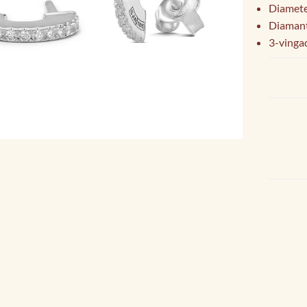
Diamete
Diamante
3-vinga