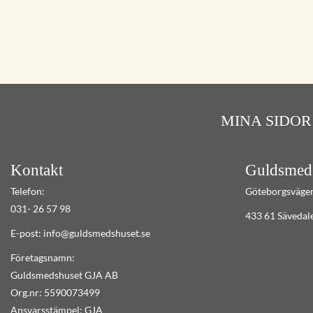
MINA SIDOR
Kontakt
Guldsmed
Telefon:
Göteborgsväge
031- 26 57 98
433 61 Sävedal
E-post: info@guldsmedshuset.se
Företagsnamn:
Guldsmedshuset GJA AB
Org.nr: 5590073499
Ansvarsstämpel: GJA