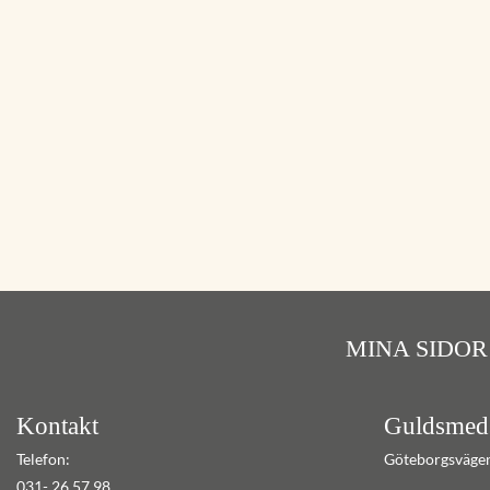
MINA SIDOR
Kontakt
Guldsmed
Telefon:
Göteborgsväge
031- 26 57 98