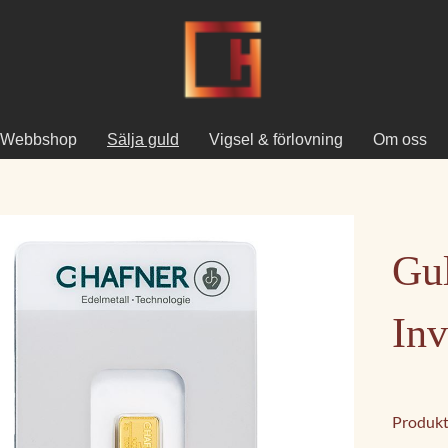
Webbshop
Sälja guld
Vigsel & förlovning
Om oss
Gul
Inv
Produkt