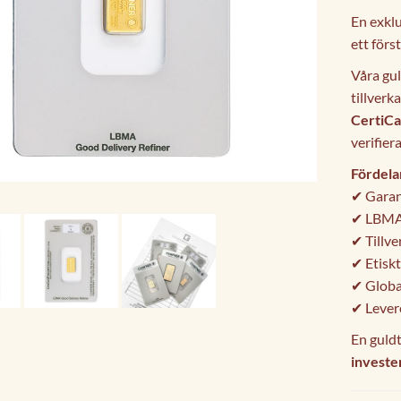
En exkl
ett förs
Våra gu
tillver
CertiC
verifier
Fördela
✔ Garan
✔ LBMA-
✔ Tillve
✔ Etiskt
✔ Global
✔ Lever
En guldt
investe