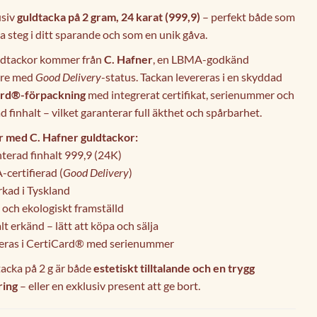
usiv
guldtacka på 2 gram, 24 karat (999,9)
– perfekt både som
ta steg i ditt sparande och som en unik gåva.
ldtackor kommer från
C. Hafner
, en LBMA-godkänd
kare med
Good Delivery
-status. Tackan levereras i en skyddad
ard®-förpackning
med integrerat certifikat, serienummer och
ad finhalt – vilket garanterar full äkthet och spårbarhet.
r med C. Hafner guldtackor:
terad finhalt 999,9 (24K)
certifierad (
Good Delivery
)
rkad i Tyskland
 och ekologiskt framställd
t erkänd – lätt att köpa och sälja
eras i CertiCard® med serienummer
acka på 2 g är både
estetiskt tilltalande och en trygg
ring
– eller en exklusiv present att ge bort.