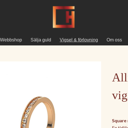
Webbshop
Sälja guld
Vigsel & förlovning
Om oss
All
vig
Square 
En tidl