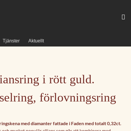
Tjänster
Aktuellt
iansring i rött guld.
selring, förlovningsring
ringskena med diamanter fattade i Faden med totalt 0,32ct.
ös och mycket populär allians som går att kombinera med