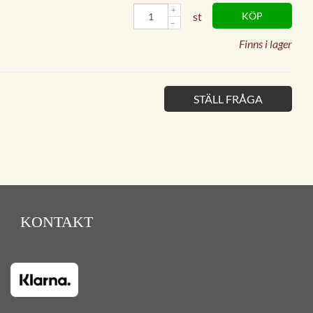
st
KÖP
Finns i lager
STÄLL FRÅGA
KONTAKT