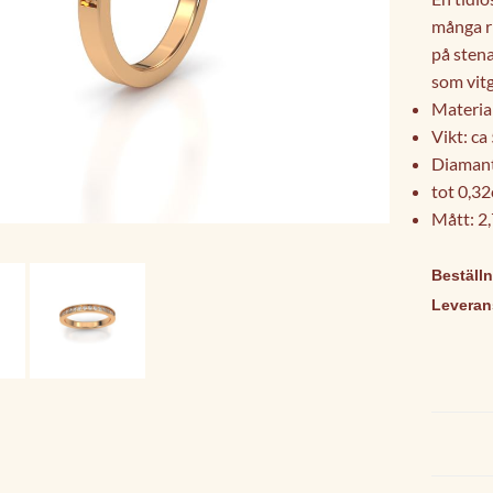
många ri
på stena
som vitg
Materia
Vikt: ca
Diamant
tot 0,32
Mått: 2
Beställ
Leverans