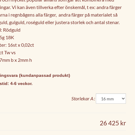
ngar. Vi kan även tillverka efter önskemål, t ex: andra färger
rna i regnbågens alla färger, andra färger på materialet så
uld, gulguld, roséguld eller justera storlek och antal stenar.
l: Rödguld
 5g 18K
er: 16st x 0,02ct
ct Tw vs
,7mm b x 2mm h
ningsvara (kundanpassad produkt)
tid: 4-6 veckor.
Storlekar A
26 425 kr