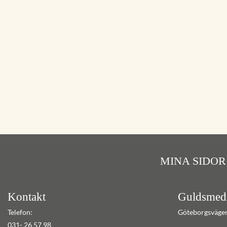
MINA SIDOR
Kontakt
Guldsmed
Telefon:
Göteborgsväge
031- 26 57 98