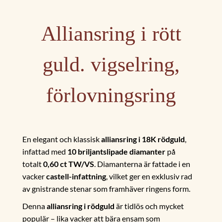
Alliansring i rött
guld. vigselring,
förlovningsring
En elegant och klassisk
alliansring i 18K rödguld
,
infattad med
10 briljantslipade diamanter
på
totalt
0,60 ct TW/VS
. Diamanterna är fattade i en
vacker
castell-infattning
, vilket ger en exklusiv rad
av gnistrande stenar som framhäver ringens form.
Denna
alliansring i rödguld
är tidlös och mycket
populär – lika vacker att bära ensam som